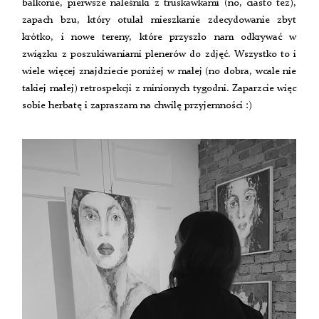
balkonie, pierwsze naleśniki z truskawkami (no, ciasto też),
zapach bzu, który otulał mieszkanie zdecydowanie zbyt
krótko, i nowe tereny, które przyszło nam odkrywać w
związku z poszukiwaniami plenerów do zdjęć. Wszystko to i
wiele więcej znajdziecie poniżej w małej (no dobra, wcale nie
takiej małej) retrospekcji z minionych tygodni. Zaparzcie więc
sobie herbatę i zapraszam na chwilę przyjemności :)