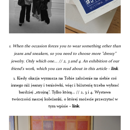
1. When the occasion forces you to wear something other than
jeans and sneakers, so you need to choose more "dressy"
jewelry. Only which one... // 2, 3 and 4. An exhibition of our
friend's work, which you can read about in this article -
link
.
1. Kiedy okazja wymusza na Tobie założenie na siebie coś
innego niż jeansy i tenisówki, więc i biżuterię trzeba wybrać
bardziej „strojną”. Tylko którą… // 2, 3 i 4. Wystawa
twórczości naszej koleżanki, o której możecie przeczytać w
tym wpisie –
link
.