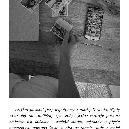
Artykuł powstał przy współpracy z marką Desenio. Nigdy
wcześniej nie robiliśmy tylu zdjęć. Jedne wakacje potrafią
zmieścić ich kilkaset - zachód słońca oglądany z pięciu
perspektyw, poranną kawę wypitą na tarasie, lody z małej