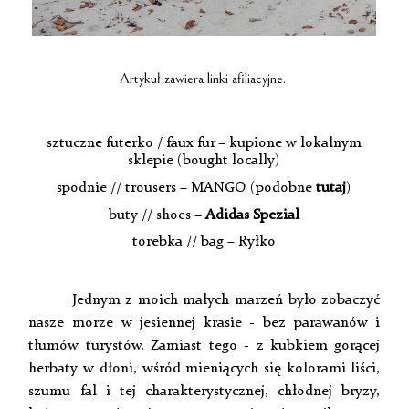
Artykuł zawiera linki afiliacyjne.
sztuczne futerko / faux fur – kupione w lokalnym
sklepie (bought locally)
spodnie // trousers – MANGO (podobne
tutaj
)
buty // shoes –
Adidas Spezial
torebka // bag – Ryłko
Jednym z moich małych marzeń było zobaczyć
nasze morze w jesiennej krasie - bez parawanów i
tłumów turystów. Zamiast tego - z kubkiem gorącej
herbaty w dłoni, wśród mieniących się kolorami liści,
szumu fal i tej charakterystycznej, chłodnej bryzy,