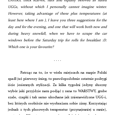
LAYERS, thick scarves, hats and equally beloved as hated
UGGs, without which I personally cannot imagine winter.
However, taking advantage of these plus temperatures (at
least here where I am ), I leave you three suggestions for the
day and for the evening, and one that will work both now and
during heavy snowfall, when we have to scrape the car
windows before the Saturday trip for rolls for breakfast :D.
Which one is your favourite?
. . . .
Patrząc na to, że w wielu miejscach na mapie Polski
spadł już pierwszy śnieg, to prawdopodobnie ostatnie podrygi
iście jesiennych stylizacji. Za kilka tygodni jedyny słuszny
wybór jaki przyjdzie nam podjąć z rana to WARSTWY, grube
szale, czapki i tak samo ukochane jak znienawidzone UGG-i,
bez których osobiście nie wyobrażam sobie zimy. Korzystając
jednak z tych plusowych temperatur (przynajmniej u mnie),