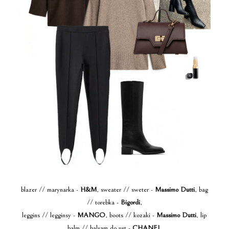
blazer // marynarka -
H&M
, sweater // sweter -
Massimo Dutti
, bag
// torebka -
Bigordi
,
leggins // legginsy -
MANGO
, boots // kozaki -
Massimo Dutti
, lip
balm // balsam do ust -
CHANEL