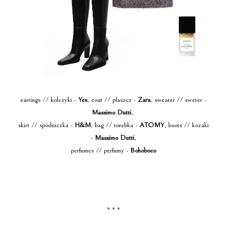
earrings // kolczyki -
Yes
, coat // płaszcz -
Zara
, sweater // sweter -
Massimo Dutti
,
skirt // spódniczka -
H&M
, bag // torebka -
ATOMY
, boots // kozaki
-
Massimo Dutti
,
perfumes // perfumy -
Bohoboco
* * *