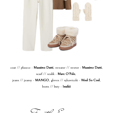
coat // płaszcz -
Massimo Dutti
, sweater // sweter -
Massimo Dutti
,
scarf // szalik -
Marc O'Polo
,
jeans // jeansy -
MANGO
, gloves // rękawiczki -
Wool So Cool
,
boots // buty -
Inuikii