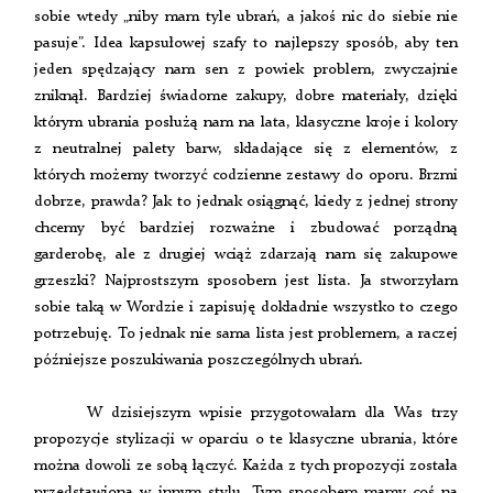
sobie wtedy „niby mam tyle ubrań, a jakoś nic do siebie nie
pasuje”. Idea kapsułowej szafy to najlepszy sposób, aby ten
jeden spędzający nam sen z powiek problem, zwyczajnie
zniknął. Bardziej świadome zakupy, dobre materiały, dzięki
którym ubrania posłużą nam na lata, klasyczne kroje i kolory
z neutralnej palety barw, składające się z elementów, z
których możemy tworzyć codzienne zestawy do oporu. Brzmi
dobrze, prawda? Jak to jednak osiągnąć, kiedy z jednej strony
chcemy być bardziej rozważne i zbudować porządną
garderobę, ale z drugiej wciąż zdarzają nam się zakupowe
grzeszki? Najprostszym sposobem jest lista. Ja stworzyłam
sobie taką w Wordzie i zapisuję dokładnie wszystko to czego
potrzebuję. To jednak nie sama lista jest problemem, a raczej
późniejsze poszukiwania poszczególnych ubrań.
W dzisiejszym wpisie przygotowałam dla Was trzy
propozycje stylizacji w oparciu o te klasyczne ubrania, które
można dowoli ze sobą łączyć. Każda z tych propozycji została
przedstawiona w innym stylu. Tym sposobem mamy coś na