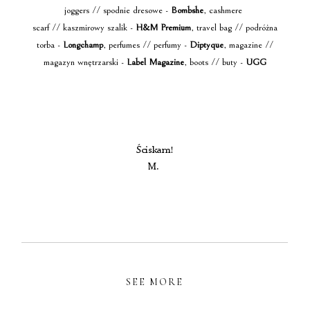
joggers // spodnie dresowe -
Bombshe
, cashmere
scarf // kaszmirowy szalik -
H&M Premium
, travel bag // podróżna
torba -
Longchamp
, perfumes // perfumy -
Diptyque
, magazine //
magazyn wnętrzarski -
Label Magazine
, boots // buty -
UGG
Ściskam!
M.
SEE MORE