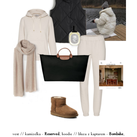
vest // kamizelka -
Reserved
, hoodie // bluza z kapturem -
Bombshe
,