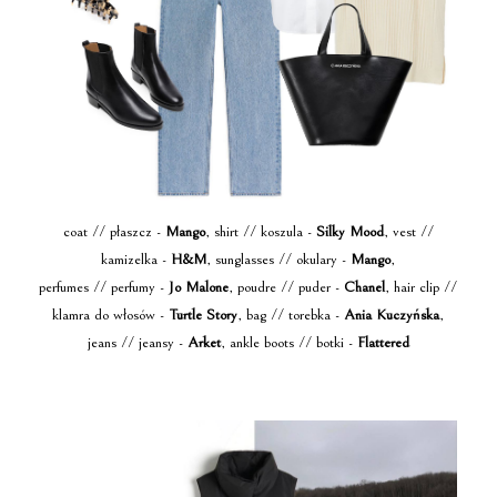
coat // płaszcz -
Mango
, shirt // koszula -
Silky Mood
, vest //
kamizelka -
H&M
, sunglasses // okulary -
Mango
,
perfumes // perfumy -
Jo Malone
, poudre // puder -
Chanel
, hair clip //
klamra do włosów -
Turtle Story
, bag // torebka -
Ania Kuczyńska
,
jeans // jeansy -
Arket
, ankle boots // botki -
Flattered