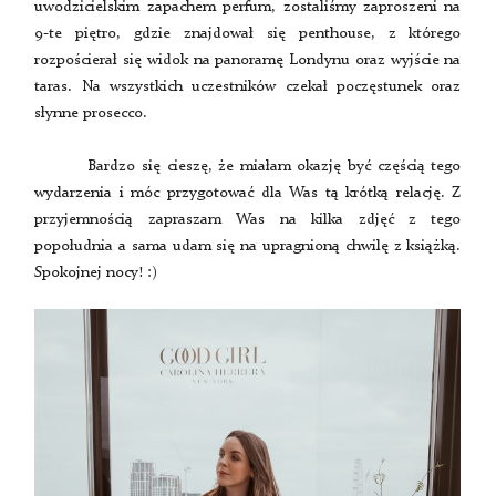
uwodzicielskim zapachem perfum, zostaliśmy zaproszeni na
9-te piętro, gdzie znajdował się penthouse, z którego
rozpościerał się widok na panoramę Londynu oraz wyjście na
taras. Na wszystkich uczestników czekał poczęstunek oraz
słynne prosecco.
Bardzo się cieszę, że miałam okazję być częścią tego
wydarzenia i móc przygotować dla Was tą krótką relację. Z
przyjemnością zapraszam Was na kilka zdjęć z tego
popołudnia a sama udam się na upragnioną chwilę z książką.
Spokojnej nocy! :)