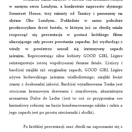
w samym sercu Londynu, a konkretnie naprzeciw słynnego
Somerset House, trzy minuty od Tamizy i panoramy na
słynne Oko Londynu. Dokładnie w samo południe
przekroczyłam drzwi hotelu, w którym już za chwilę miała
rozpocząć się prezentacja w postaci krótkiego filmu
ukazującego cały proces powstania zapachu. Już wychodząc z
windy w powietrzu unosił się intensywny zapach
jaśminu.
Reprezentując silne kobiety GOOD GIRL Légère
reinterpretuje istotę współczesnej femme fatale. Lżejszy i
bardziej miękki niż oryginalny zapach, GOOD GIRL Légère
używa królewskiego jaśminu wielkolistnego; miękki kwiat
znany z doskonałej jakości. Bardziej wyrafinowana Tonka jest
otoczona kremowym drewnem i zmysłowym, aksamitnym
aromatem Dulce de Leche (jest to coś co przypomina sos
karmelowy robiony na bazie kondensowanego mleka i cukru a
jego zapach jest po prostu nieziemski i słodki).
Po krótkiej prezentacji oraz chwili na zapoznanie się z