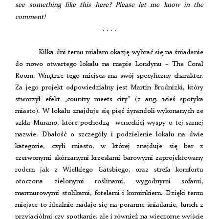
see something like this here? Please let me know in the
comment!
. . . .
Kilka dni temu miałam okazję wybrać się na śniadanie
do nowo otwartego lokalu na mapie Londynu – The Coral
Room. Wnętrze tego miejsca ma swój specyficzny charakter.
Za jego projekt odpowiedzialny jest Martin Brudnizki, który
stworzył efekt „country meets city” (z ang. wieś spotyka
miasto). W lokalu znajduje się pięć żyrandoli wykonanych ze
szkła Murano, które pochodzą weneckiej wyspy o tej samej
nazwie. Dbałość o szczegóły i podzielenie lokalu na dwie
kategorie, czyli miasto, w której znajduje się bar z
czerwonymi skórzanymi krzesłami barowymi zaprojektowany
rodem jak z Wielkiego Gatsbiego, oraz strefa komfortu
otoczona zielonymi roślinami, wygodnymi sofami,
marmurowymi stolikami, fotelami i kominkiem. Dzięki temu
miejsce to idealnie nadaje się na poranne śniadanie, lunch z
przyjaciółmi czy spotkanie, ale i również na wieczorne wyjście