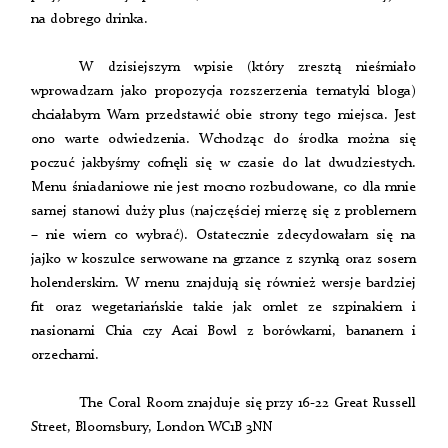
na dobrego drinka.
W dzisiejszym wpisie (który zresztą nieśmiało
wprowadzam jako propozycja rozszerzenia tematyki bloga)
chciałabym Wam przedstawić obie strony tego miejsca. Jest
ono warte odwiedzenia. Wchodząc do środka można się
poczuć jakbyśmy cofnęli się w czasie do lat dwudziestych.
Menu śniadaniowe nie jest mocno rozbudowane, co dla mnie
samej stanowi duży plus (najczęściej mierzę się z problemem
– nie wiem co wybrać). Ostatecznie zdecydowałam się na
jajko w koszulce serwowane na grzance z szynką oraz sosem
holenderskim. W menu znajdują się również wersje bardziej
fit oraz wegetariańskie takie jak omlet ze szpinakiem i
nasionami Chia czy Acai Bowl z borówkami, bananem i
orzechami.
The Coral Room znajduje się przy 16-22 Great Russell
Street, Bloomsbury, London WC1B 3NN