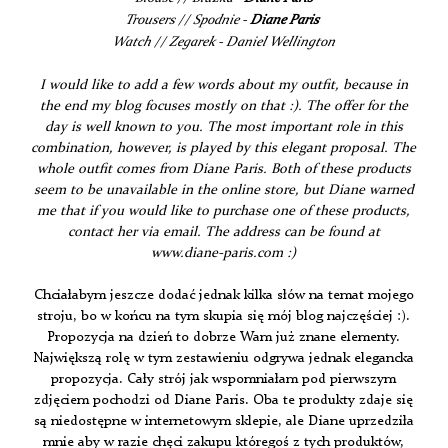
Trousers // Spodnie -
Diane Paris
Watch // Zegarek - Daniel Wellington
I would like to add a few words about my outfit, because in
the end my blog focuses mostly on that :). The offer for the
day is well known to you. The most important role in this
combination, however, is played by this elegant proposal. The
whole outfit comes from Diane Paris. Both of these products
seem to be unavailable in the online store, but Diane warned
me that if you would like to purchase one of these products,
contact her via email. The address can be found at
www.diane-paris.com :)
Chciałabym jeszcze dodać jednak kilka słów na temat mojego
stroju, bo w końcu na tym skupia się mój blog najczęściej :).
Propozycja na dzień to dobrze Wam już znane elementy.
Największą rolę w tym zestawieniu odgrywa jednak elegancka
propozycja. Cały strój jak wspomniałam pod pierwszym
zdjęciem pochodzi od Diane Paris. Oba te produkty zdaje się
są niedostępne w internetowym sklepie, ale Diane uprzedziła
mnie aby w razie chęci zakupu któregoś z tych produktów,