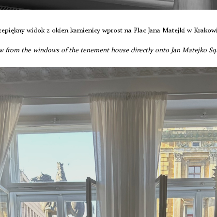
zepiękny widok z okien kamienicy wprost na Plac Jana Matejki w Krakow
ew from the windows of the tenement house directly onto Jan Matejko Sq