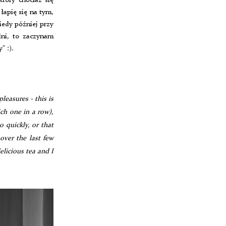
tóry chociaż się
łapię się na tym,
iedy później przy
dni, to zaczynam
” :).
pleasures - this is
ch one in a row),
o quickly, or that
over the last few
elicious tea and I