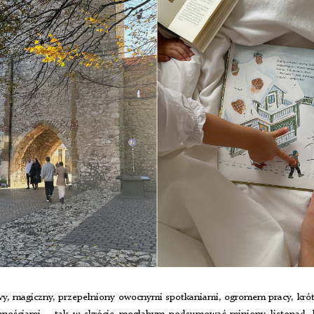
y, magiczny, przepełniony owocnymi spotkaniami, ogromem pracy, krót