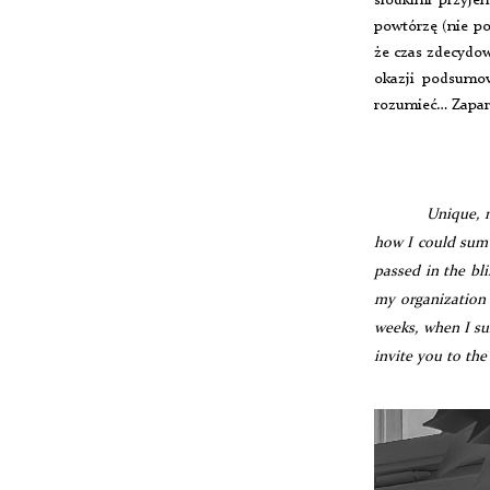
słodkimi przyje
powtórzę (nie po
że czas zdecydow
okazji podsumow
rozumieć… Zaparz
Unique, m
how I could sum 
passed in the bli
my organization 
weeks, when I sum
invite you to the