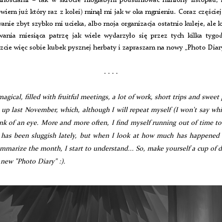
mnościami – tak w skrócie mogłabym podsumować miniony listopad, k
wiem już który raz z kolei) minął mi jak w oka mgnieniu. Coraz częściej 
anie zbyt szybko mi ucieka, albo moja organizacja ostatnio kuleje, ale k
ania miesiąca patrzę jak wiele wydarzyło się przez tych kilka tygo
cie więc sobie kubek pysznej herbaty i zapraszam na nowy „Photo Diary
. . . .
agical, filled with fruitful meetings, a lot of work, short trips and sweet 
up last November, which, although I will repeat myself (I won't say whi
nk of an eye. More and more often, I find myself running out of time to
has been sluggish lately, but when I look at how much has happened 
marize the month, I start to understand... So, make yourself a cup of d
 new "Photo Diary" :).