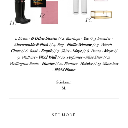
1. Dress -
& Other Stories
// 2. Earrings -
Yes
// 3. Sweater -
Abercrombie & Fitch
// 4. Bag -
Hollie Warsaw
// 5. Watch -
Cluse
// 6. Book -
Empik
// 7. Shirt -
Moye
// 8. Pants -
Moye
//
9. Wall art -
Wool Wall
// 10. Perfumes -
Miss Dio
r
// 11.
Wellington Boots -
Hunter
// 12. Planner -
Noteka
// 13. Glass box
-
H&M Home
Ściskam!
M.
SEE MORE