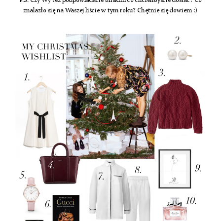
P.S. Czy Wy też podpowiadacie bliskim co chcielibyście dostać? Co
znalazło się na Waszej liście w tym roku? Chętnie się dowiem :)