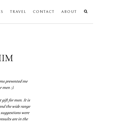
ES
TRAVEL
CONTACT
ABOUT
HIM
lems prevented me
r men :).
gift for men. It is
and the wide range
e suggestions were
esults are in the