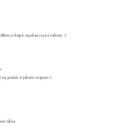
lem co kupić męskiej części rodziny. :)
05
 się pomóc w jakimś stopniu :)
are ideas.