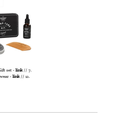
ift set -
link
// 7.
twear -
link
// 12.