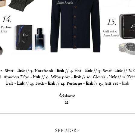
2. Shirt -
link
// 3. Notebook -
link
// 4. Hat -
link
// 5. Scarf -
link
// 6. G
8. Amazon Echo -
link
// 9. Wine port -
link
// 10. Gloves -
link
// 11. Kni
Belt -
link
// 13. Sock -
link
// 14. Perfume -
link
// 15. Gift set -
link
Ściskam!
M.
SEE MORE