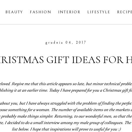
BEAUTY
FASHION
INTERIOR
LIFESTYLE
RECIP
grudnia 04, 2017
RISTMAS GIFT IDEAS FOR 
loved. Forgive me that this article appears so late, but minor technical prob
lishing it at an earlier time. Today I have prepared for you a Christmas gift fo
bout you, but I have always struggled with the problem of finding the perfect 
oose something for a woman. The number of available items on the markets 
s probably make things simpler. Returning, to our wonderful men, so that th
e, I decided to do a small interview among my male group of colleagues. The r
list below. I hope that inspirations will prove to useful for you :)