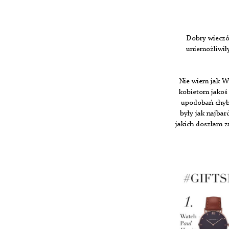
Dobry wieczó
uniemożliwiły
Nie wiem jak W
kobietom jakoś 
upodobań chyba
były jak najba
jakich doszłam z