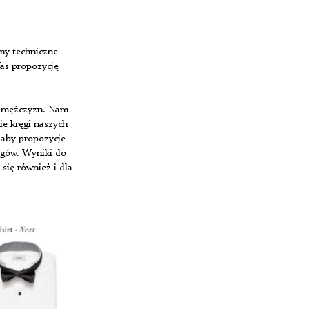
my techniczne
Was propozycję
a mężczyzn. Nam
ie kręgi naszych
 aby propozycje
egów. Wyniki do
się również i dla