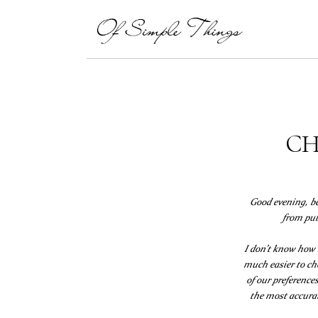
CH
Good evening, be
from pub
I don’t know how a
much easier to ch
of our preference
the most accurat