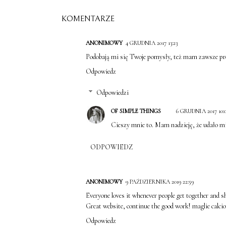
KOMENTARZE
ANONIMOWY
4 GRUDNIA 2017 13:23
Podobają mi się Twoje pomysły, też mam zawsze prob
Odpowiedz
Odpowiedzi
OF SIMPLE THINGS
6 GRUDNIA 2017 10:
Cieszy mnie to. Mam nadzieję, że udało mi
ODPOWIEDZ
ANONIMOWY
9 PAŹDZIERNIKA 2019 22:59
Everyone loves it whenever people get together and sh
Great website, continue the good work! maglie calcio
Odpowiedz