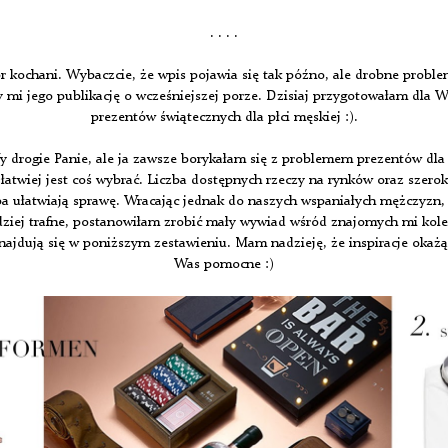
. . . .
r kochani. Wybaczcie, że wpis pojawia się tak późno, ale drobne proble
 mi jego publikację o wcześniejszej porze. Dzisiaj przygotowałam dla 
prezentów świątecznych dla płci męskiej :).
y drogie Panie, ale ja zawsze borykałam się z problemem prezentów dl
łatwiej jest coś wybrać. Liczba dostępnych rzeczy na rynków oraz szerok
 ułatwiają sprawę. Wracając jednak do naszych wspaniałych mężczyzn,
rdziej trafne, postanowiłam zrobić mały wywiad wśród znajomych mi kol
najdują się w poniższym zestawieniu. Mam nadzieję, że inspiracje okażą 
Was pomocne :)